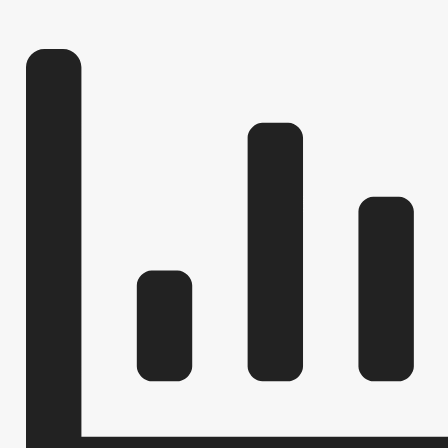
ПУБЛИЧНЫЕ СЛУШАНИЯ
ФЕДЕРАЛЬНЫЕ 
БЮДЖЕТ ПО ГОДАМ
БЮДЖЕТ
ОТЧЕТ ОБ ИСПОЛНЕНИИ БЮДЖЕТА
_
МУНИЦИПАЛЬНЫЕ УСЛУГИ, ПРЕДОСТАВЛ
МУНИЦИПАЛЬНЫЕ УСЛУГИ
ФОРМЫ ЗАЯВЛЕНИЙ ПО МУНИЦИПАЛЬНЫ
НОРМАТИВНО-ПРАВОВЫЕ АКТЫ
М
ОБРАЩЕНИЕ К ГЛАВЕ
ГРАФИК ПРИЕМА Г
ПРИЕМ ГРАЖДАН
ФОРМА ОБРАЩЕНИЙ И ЗАЯВЛЕНИЙ
ПОРЯ
РЕГЛАМЕНТ РАССМОТРЕНИЯ ОБРАЩЕНИЙ