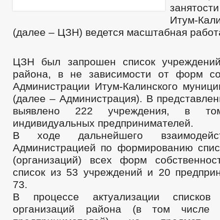
занятос
ПУБЛИЧНЫЕ СЛУШАНИЯ
ФЕДЕРАЛЬНЫЕ 
Итум-Кал
БЮДЖЕТ ПО ГОДАМ
БЮДЖЕТ
(далее – ЦЗН) ведется масштабная работ
ОТЧЕТ ОБ ИСПОЛНЕНИИ БЮДЖЕТА
_
МУНИЦИПАЛЬНЫЕ УСЛУГИ, ПРЕДОСТАВЛ
МУНИЦИПАЛЬНЫЕ УСЛУГИ
ФОРМЫ ЗАЯВЛЕНИЙ ПО МУНИЦИПАЛЬНЫ
ЦЗН был запрошен список учреждений
НОРМАТИВНО-ПРАВОВЫЕ АКТЫ
М
района, в не зависимости от форм со
ОБРАЩЕНИЕ К ГЛАВЕ
ГРАФИК ПРИЕМА Г
Администрации Итум-Калинского муници
ПРИЕМ ГРАЖДАН
ФОРМА ОБРАЩЕНИЙ И ЗАЯВЛЕНИЙ
ПОРЯ
(далее – Администрация). В представле
РЕГЛАМЕНТ РАССМОТРЕНИЯ ОБРАЩЕНИЙ
выявлено 222 учреждения, в то
индивидуальных предпринимателей.
В ходе дальнейшего взаимоде
Администрацией по формированию спис
(организаций) всех форм собственно
список из 53 учреждений и 20 предприн
73.
В процессе актуализации списков
организаций района (в том числе 