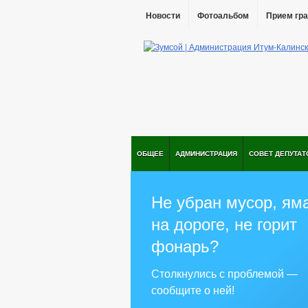
Новости
Фотоальбом
Прием гр
ОБЩЕЕ
АДМИНИСТРАЦИЯ
СОВЕТ ДЕПУТАТ
Не убран мусор, ям
на дороге, не горит
фонарь?
Столкнулись с проблемой —
сообщите о ней!