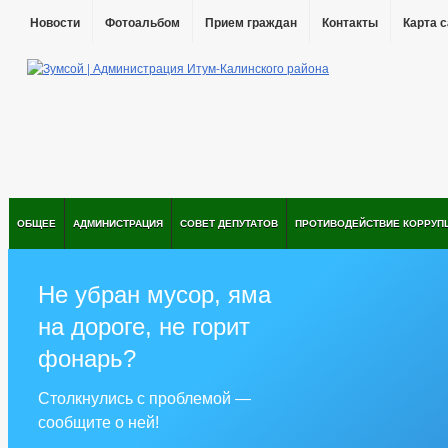
Новости
Фотоальбом
Прием граждан
Контакты
Карта 
ОБЩЕЕ
АДМИНИСТРАЦИЯ
СОВЕТ ДЕПУТАТОВ
ПРОТИВОДЕЙСТВИЕ КОРРУП
Не убран мусор, яма
на дороге, не горит
фонарь?
Столкнулись с проблемой —
сообщите о ней!