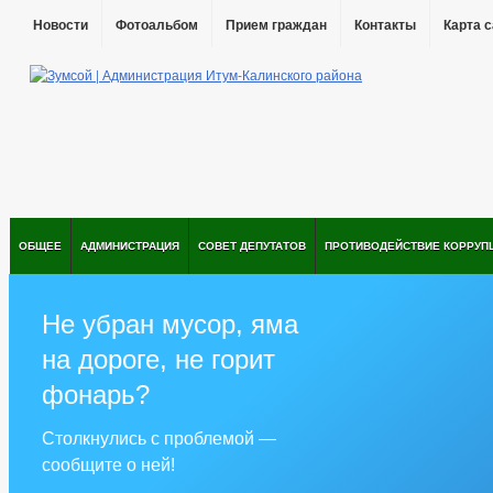
Новости
Фотоальбом
Прием граждан
Контакты
Карта 
ОБЩЕЕ
АДМИНИСТРАЦИЯ
СОВЕТ ДЕПУТАТОВ
ПРОТИВОДЕЙСТВИЕ КОРРУП
Не убран мусор, яма
на дороге, не горит
фонарь?
Столкнулись с проблемой —
сообщите о ней!