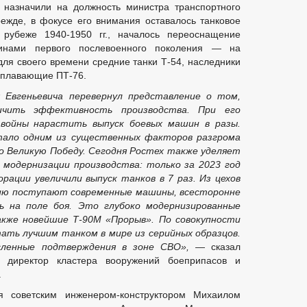
 назначили на должность министра транспортного
ежде, в фокусе его внимания оставалось танковое
 рубеже 1940-1950 гг., началось переоснащение
нами первого послевоенного поколения — на
ля своего времени средние танки Т-54, наследники
, плавающие ПТ-76.
Евгеньевича перевернул представление о том,
ичить эффективность производства. При его
 войны нарастить выпуск боевых машин в разы.
тало одним из существенных факторов разгрома
ло Великую Победу. Сегодня Ростех также уделяет
 модернизации производства: только за 2023 год
ации увеличили выпуск танков в 7 раз. Из цехов
мию поступают современные машины, всесторонне
 на поле боя. Это глубоко модернизированные
акже новейшие Т-90М «Прорыв». По совокупности
ать лучшим танком в мире из серийных образцов.
сленные подтверждения в зоне СВО»,
— сказал
 директор кластера вооружений боеприпасов и
.
я советским инженером-конструктором Михаилом