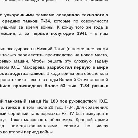
е ускоренными темпами создавало технологию
средних танков Т-34
, которые по совокупности
 лучшими за время войны. К концу того же года
в
 машин
, а
за первое полугодие 1941
– к ним
был эвакуирован в Нижний Тагил (в настоящее время
 только переместить производство на новое место,
оевых машин. Чтобы решить эту сложную задачу
ством Ю.Е. Максарева
разработал первую в мире
роизводства танков
. В ходе войны она обеспечила
бронетехники – всего за годы Великой Отечественной
было произведено
более
53
тыс.
Т-34 разных
ский танковый завод № 183
под руководством Ю.Е.
с. танков
, в том числе 28 тыс. Т-34. Для сравнения:
мый серийный танк вермахта Pz. IV был выпущен в
штук. Такая массовость обеспечила Красной армии
 над немецко-фашистскими силами по числу
о во второй период войны.