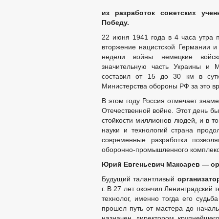
из разработок советских уче
Победу.
22 июня 1941 года в 4 часа утра 
вторжение нацистской Германии и
недели войны немецкие войска
значительную часть Украины и М
составил от 15 до 30 км в сут
Министерства обороны РФ за это в
В этом году Россия отмечает знам
Отечественной войне. Этот день б
стойкости миллионов людей, и в т
науки и технологий страна продол
современные разработки позвол
оборонно-промышленного комплекс
Юрий Евгеньевич Максарев
—
ор
Будущий талантливый
организато
г. В 27 лет окончил Ленинградский 
технолог, именно тогда его судьб
прошел путь от мастера до началь
назначен директором крупнейшег