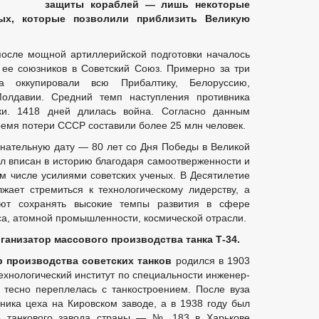
защиты кораблей
—
лишь некоторые
ных, которые позволили приблизить Великую
после мощной артиллерийской подготовки началось
 ее союзников в Советский Союз. Примерно за три
 оккупировали всю Прибалтику, Белоруссию,
олдавии. Средний темп наступления противника
ки. 1418 дней длилась война. Согласно данным
ремя потери СССР составили более 25 млн человек.
енательную дату — 80 лет со Дня Победы в Великой
ыл вписан в историю благодаря самоотверженности и
ом числе усилиями советских ученых. В Десятилетие
жает стремиться к технологическому лидерству, а
яют сохранять высокие темпы развития в сфере
а, атомной промышленности, космической отрасли.
ганизатор массового производства танка Т-34.
р производства советских танков
родился в 1903
технологический институт по специальности инженер-
а тесно переплелась с танкостроением. После вуза
ника цеха на Кировском заводе, а в 1938 году был
о танкового завода страны — № 183 в Харькове