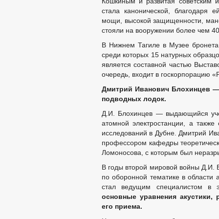
Кошкиным и развитая советским 
стала канонической, благодаря 
мощи, высокой защищенности, мане
стояли на вооружении более чем 40 
В Нижнем Тагиле в Музее бронетан
среди которых 15 натурных образцо
является составной частью Выстав
очередь, входит в госкорпорацию «
Дмитрий Иванович Блохинцев
подводных лодок.
Д.И. Блохинцев — выдающийся уче
атомной электростанции, а также
исследований в Дубне. Дмитрий Иван
профессором кафедры теоретическ
Ломоносова, с которым был неразры
В годы второй мировой войны Д.И.
по оборонной тематике в области 
стал ведущим специалистом в 
основные уравнения акустики, 
его приема.