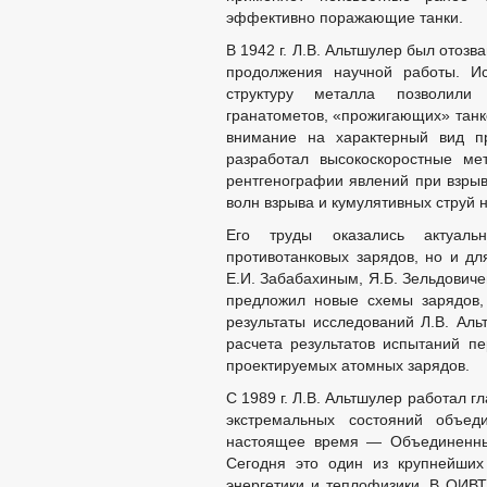
эффективно поражающие танки.
В 1942 г. Л.В. Альтшулер был отоз
продолжения научной работы. И
структуру металла позволили 
гранатометов, «прожигающих» танк
внимание на характерный вид п
разработал высокоскоростные ме
рентгенографии явлений при взрыв
волн взрыва и кумулятивных струй н
Его труды оказались актуаль
противотанковых зарядов, но и дл
Е.И. Забабахиным, Я.Б. Зельдович
предложил новые схемы зарядов,
результаты исследований Л.В. Аль
расчета результатов испытаний п
проектируемых атомных зарядов.
С 1989 г. Л.В. Альтшулер работал 
экстремальных состояний объед
настоящее время — Объединенный
Сегодня это один из крупнейших
энергетики и теплофизики. В ОИВТ