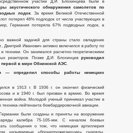
средственном участии Д.И. Блохинцева были в
ры акустического обнаружения самолетов по
водных лодок
. За время Великой Отечественной
лот потерял 48% подлодок от числа участвующих в
имер, Германия потеряла 67% подводных лодок, а
но важной задачей для страны стало овладение
г., Дмитрий Иванович активно включился в работу по
 и техники. Он занимался расчетно-теоретическими
рых реакторов. Позже Д.И. Блохинцев
руководил
первой в мире
Обнинской АЭС
.
ер
—
определил способы работы немецких
ился в 1913 г. В 1936 г. он окончил физический
сова и в 1940 г. был призван в армию. Во время
венная война. Молодой ученый принимал участие в
го техника-лейтенанта бомбардировочной авиации.
Германии были созданы и приняты на вооружение
снаряды калибра 75-105-мм. С началом боевых
пать сообщения о том, что немецкая артиллерия
так называемые «бронепрожигающие» снаряды,