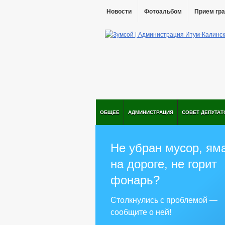
Новости
Фотоальбом
Прием гр
ОБЩЕЕ
АДМИНИСТРАЦИЯ
СОВЕТ ДЕПУТАТ
Не убран мусор, ям
на дороге, не горит
фонарь?
Столкнулись с проблемой —
сообщите о ней!