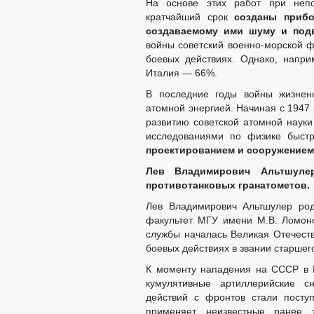
На основе этих работ при непо
кратчайший срок
созданы прибо
создаваемому ими шуму и под
войны советский военно-морской ф
боевых действиях. Однако, напр
Италия — 66%.
В последние годы войны жизнен
атомной энергией. Начиная с 1947 
развитию советской атомной науки
исследованиями по физике быст
проектированием
и сооружением
Лев Владимирович Альтшул
противотанковых гранатометов.
Лев Владимирович Альтшулер род
факультет МГУ имени М.В. Ломоно
службы началась Великая Отечест
боевых действиях в звании старше
К моменту нападения на СССР в 
кумулятивные артиллерийские 
действий с фронтов стали посту
применяет неизвестные ранее 