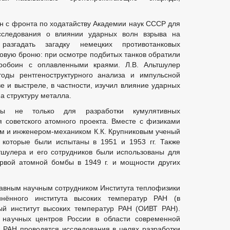
ван с фронта по ходатайству Академии наук СССР для
сследования о влиянии ударных волн взрыва на
разгадать загадку немецких противотанковых
овую броню: при осмотре подбитых танков обратили
робоин с оплавленными краями. Л.В. Альтшулер
тоды рентгеноструктурного анализа и импульсной
е и выстреле, в частности, изучил влияние ударных
а структуру металла.
ны не только для разработки кумулятивных
я советского атомного проекта. Вместе с физиками
ем и инженером-механиком К.К. Крупниковым ученый
 которые были испытаны в 1951 и 1953 гг. Также
тшулера и его сотрудников были использованы для
ервой атомной бомбы в 1949 г. и мощности других
главным научным сотрудником Института теплофизики
инённого института высоких температур РАН (в
 институт высоких температур РАН (ОИВТ РАН).
 научных центров России в области современной
 РАН проводятся исследования в целях разработки