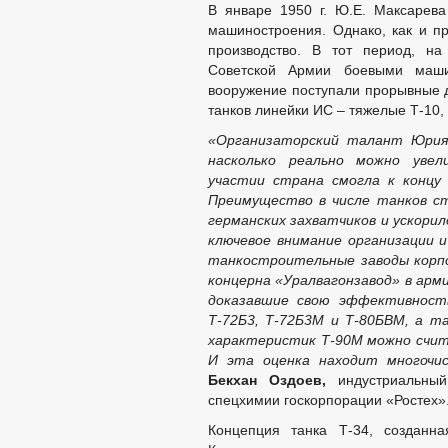
В январе 1950 г. Ю.Е. Максарева
машиностроения. Однако, как и пр
производство. В тот период, на
Советской Армии боевыми маши
вооружение поступали прорывные д
танков линейки ИС – тяжелые Т-10
«Организаторский талант Юрия 
насколько реально можно увел
участии страна смогла к концу
Преимущество в числе танков с
германских захватчиков и ускори
ключевое внимание организации и
танкостроительные заводы корпор
концерна «Уралвагонзавод» в ар
доказавшие свою эффективность
Т-72Б3, Т-72Б3М и Т-80БВМ, а т
характеристик Т-90М можно счит
И эта оценка находит многочи
Бекхан Оздоев
,
индустриальный
спецхимии госкорпорации «Ростех»
Концепция танка Т-34, созданна