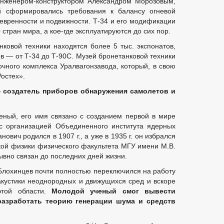
инженером-конструктором Александром Морозовым,
ей сформировались требования к балансу огневой
вренности и подвижности. Т-34 и его модификации
стран мира, а кое-где эксплуатируются до сих пор.
ковой техники находятся более 5 тыс. экспонатов,
в — от Т-34 до Т-90С. Музей бронетанковой техники
очного комплекса Уралвагонзавода, который, в свою
Ростех».
—
создатель приборов обнаружения самолетов и
ный, его имя связано с созданием первой в мире
 с организацией Объединенного института ядерных
ович родился в 1907 г., а уже в 1935 г. он избрался
ой физики физического факультета МГУ имени М.В.
вно связан до последних дней жизни.
 Блохинцев почти полностью переключился на работу
акустики неоднородных и движущихся сред и вскоре
этой области.
Молодой ученый смог вывести
разработать теорию генерации шума и средств