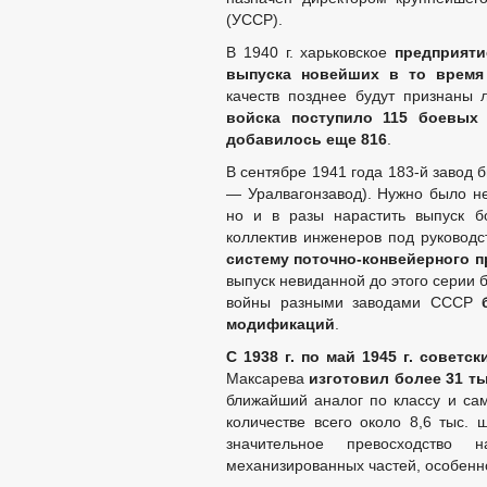
(УССР).
В 1940 г. харьковское
предприяти
выпуска новейших в то время
качеств позднее будут признаны
войска поступило 115 боевых
добавилось еще 816
.
В сентябре 1941 года 183-й завод 
— Уралвагонзавод). Нужно было не
но и в разы нарастить выпуск б
коллектив инженеров под руковод
систему поточно-конвейерного п
выпуск невиданной до этого серии 
войны разными заводами СССР
модификаций
.
С 1938 г. по май 1945 г. совет
Максарева
изготовил более 31 ты
ближайший аналог по классу и са
количестве всего около 8,6 тыс. 
значительное превосходство
механизированных частей, особенн