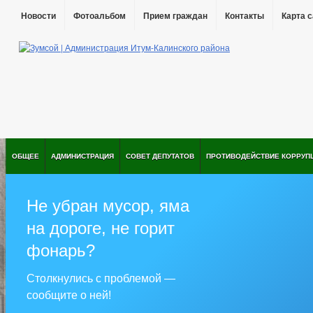
Новости
Фотоальбом
Прием граждан
Контакты
Карта 
ОБЩЕЕ
АДМИНИСТРАЦИЯ
СОВЕТ ДЕПУТАТОВ
ПРОТИВОДЕЙСТВИЕ КОРРУП
Не убран мусор, яма
на дороге, не горит
фонарь?
Столкнулись с проблемой —
сообщите о ней!