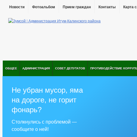
Новости
Фотоальбом
Прием граждан
Контакты
Карта 
ОБЩЕЕ
АДМИНИСТРАЦИЯ
СОВЕТ ДЕПУТАТОВ
ПРОТИВОДЕЙСТВИЕ КОРРУП
Не убран мусор, яма
на дороге, не горит
фонарь?
Столкнулись с проблемой —
сообщите о ней!